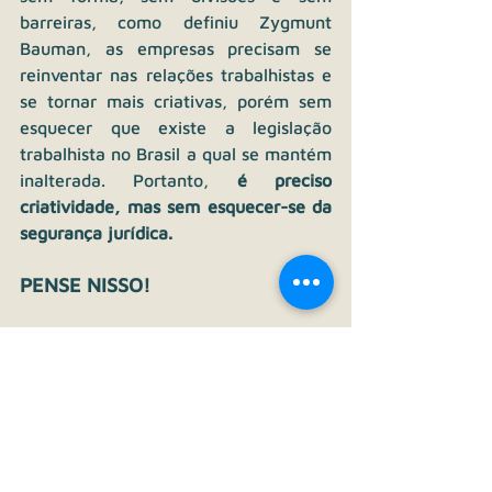
barreiras, como definiu Zygmunt 
Bauman, as empresas precisam se 
reinventar nas relações trabalhistas e 
se tornar mais criativas, porém sem 
esquecer que existe a legislação 
trabalhista no Brasil a qual se mantém 
inalterada. Portanto, 
é preciso 
criatividade, mas sem esquecer-se da 
segurança jurídica.
PENSE NISSO!
Converse com nosso consultor e 
desenvolva estratégias para as áreas 
de suporte.
pandemia
home office
trabalho presencial
semana de 4 dias
jornada de trabalho reduzida
CONSULTORIA