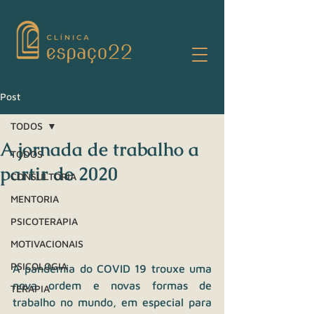
Post
TODOS
A jornada de trabalho a
TODOS
partir de 2020
CONSULTORIA
MENTORIA
PSICOTERAPIA
MOTIVACIONAIS
PSICOLOGIA
A pandemia do COVID 19 trouxe uma 
nova ordem e novas formas de 
TERAPIA
trabalho no mundo, em especial para 